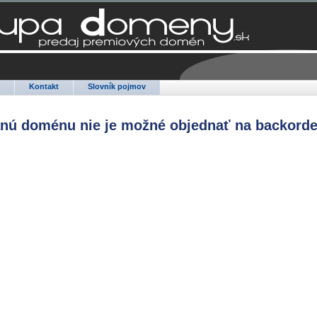
Q
Kontakt
Slovník pojmov
anú doménu nie je možné objednať na backorde