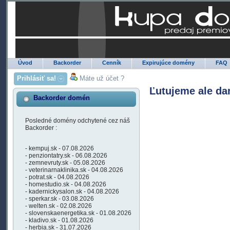
Úvod
Backorder
Cenník
Expirujúce domény
FAQ
Prihlásiť sa!
Máte už účet ?
Ľutujeme ale da
Backorder domén
Posledné domény odchytené cez náš
Backorder :
- kempuj.sk - 07.08.2026
- penziontatry.sk - 06.08.2026
- zemnevruty.sk - 05.08.2026
- veterinarnaklinika.sk - 04.08.2026
- potrat.sk - 04.08.2026
- homestudio.sk - 04.08.2026
- kadernickysalon.sk - 04.08.2026
- sperkar.sk - 03.08.2026
- welten.sk - 02.08.2026
- slovenskaenergetika.sk - 01.08.2026
- kladivo.sk - 01.08.2026
- herbia.sk - 31.07.2026