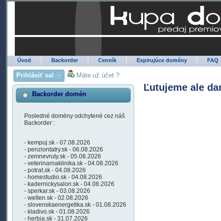
Úvod
Backorder
Cenník
Expirujúce domény
FAQ
Prihlásiť sa!
Máte už účet ?
Ľutujeme ale da
Backorder domén
Posledné domény odchytené cez náš
Backorder :
- kempuj.sk - 07.08.2026
- penziontatry.sk - 06.08.2026
- zemnevruty.sk - 05.08.2026
- veterinarnaklinika.sk - 04.08.2026
- potrat.sk - 04.08.2026
- homestudio.sk - 04.08.2026
- kadernickysalon.sk - 04.08.2026
- sperkar.sk - 03.08.2026
- welten.sk - 02.08.2026
- slovenskaenergetika.sk - 01.08.2026
- kladivo.sk - 01.08.2026
- herbia.sk - 31.07.2026