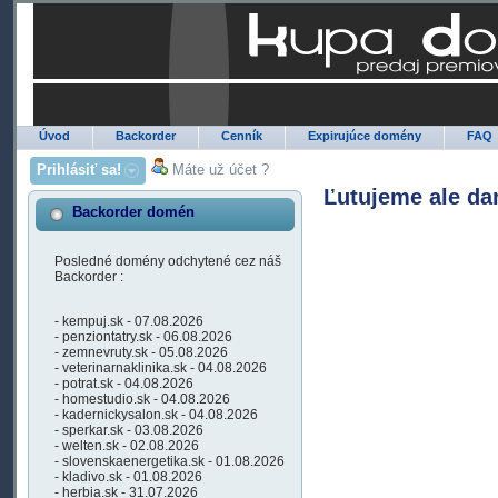
Úvod
Backorder
Cenník
Expirujúce domény
FAQ
Prihlásiť sa!
Máte už účet ?
Ľutujeme ale da
Backorder domén
Posledné domény odchytené cez náš
Backorder :
- kempuj.sk - 07.08.2026
- penziontatry.sk - 06.08.2026
- zemnevruty.sk - 05.08.2026
- veterinarnaklinika.sk - 04.08.2026
- potrat.sk - 04.08.2026
- homestudio.sk - 04.08.2026
- kadernickysalon.sk - 04.08.2026
- sperkar.sk - 03.08.2026
- welten.sk - 02.08.2026
- slovenskaenergetika.sk - 01.08.2026
- kladivo.sk - 01.08.2026
- herbia.sk - 31.07.2026