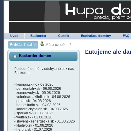
Úvod
Backorder
Cenník
Expirujúce domény
FAQ
Prihlásiť sa!
Máte už účet ?
Ľutujeme ale da
Backorder domén
Posledné domény odchytené cez náš
Backorder :
- kempuj.sk - 07.08.2026
- penziontatry.sk - 06.08.2026
- zemnevruty.sk - 05.08.2026
- veterinarnaklinika.sk - 04.08.2026
- potrat.sk - 04.08.2026
- homestudio.sk - 04.08.2026
- kadernickysalon.sk - 04.08.2026
- sperkar.sk - 03.08.2026
- welten.sk - 02.08.2026
- slovenskaenergetika.sk - 01.08.2026
- kladivo.sk - 01.08.2026
- herbia.sk - 31.07.2026